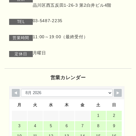
品川区西五反田1-26-3 第2白井ビル4階
03-5487-2235
TEL
11:00～19:00（最終受付）
営業時間
月曜日
定休日
営業カレンダー
月
火
水
木
金
土
日
1
2
3
4
5
6
7
8
9